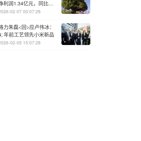
净利润1.34亿元，同比降
4%
2026-02-07 00:07:28
格力朱磊<回>应卢伟冰：
4; 年前工艺领先小米新品
2026-02-05 15:07:28