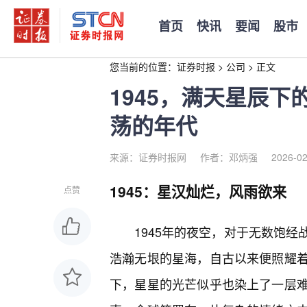
首页
快讯
要闻
股市
您当前的位置：
证券时报
>
公司
>
正文
1945，满天星辰
荡的年代
来源：证券时报网
作者：邓炳强
2026-02
1945：星汉灿烂，风雨欲来
点赞
1945年的夜空，对于无数饱
浩瀚无垠的星海，自古以来便照耀
下，星星的光芒似乎也染上了一层