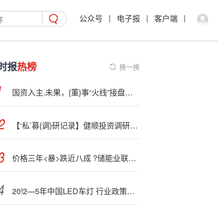
公众号
电子报
客户端
时报
热榜
换一换
国资入主.未果，{董}事“火线”接盘！思创医惠迎魏乃绪入主
【‘私’募{调}研记录】健顺投资调研华阳集团
价格三年<暴>跌近八成 ?储能业联手“反内卷”
20!2—5年中国LED车灯 行业政策、市场规模及发展前景分析：智能交互加速升级，LED车灯重塑汽车生态新格局