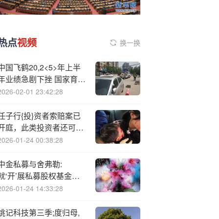
热点
视频
换一换
中国飞鹤20,2<5>年上半
年业绩急剧下挫 国家育儿
补贴出台后被质疑变相涨
2026-02-01 23:42:28
价？渠道终端定价或较混
乱
任子行{投}资者索赔案已
开庭，此类投资者还可参
与
2026-01-24 00:38:28
中金私募与舍弗勒:
就‘开’展私募股权基金业
务达成合作
2026-01-24 14:33:28
姚记科技第三季;度归母,