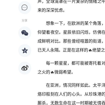
声，全球笼罩在一片复杂的情绪之
来的深深忧虑。
分享
想象一下，在欧洲的某个角落，
仰望着夜空。星辰依旧闪烁，仿佛
成鲜明对比。那些曾经喧嚣的街道
已天人永隔。正是在这样的🔥绝望
每一颗星星，都可能被寄托着
之火的🔥微弱希望。
在亚洲，情况同样如此。太平
烙印般刻在人们的心头。从珍珠港
厮杀，无数生命在这一时期被无情