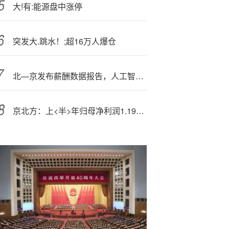
大!有:能源盘中涨停
突发大.跳水！;超16万人爆仓
北—京发布薪酬数据报告，人工智能工程技术人员年薪中位值超31万
京北方：上<半>年归母净利润1.19亿元，同比下降0.91%