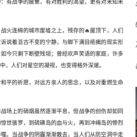
中：有战争的疲惫，有对胜利的渴望，更有对未知未
战火连绵的城市废墟之上，残存的🔥屋顶下，人们
在诉说着亘古不变的宁静，与脚下满目疮痍的现实形
，如今只剩下断壁残垣；曾经欢声笑语的家庭，许多
之中，人们对星空的凝视，也变得格外深邃。
对和平的祈愿，对远方亲人的思念，以及对重燃生命
洋战场上的硝烟虽然逐渐平息，但战争的创伤却如同
的惊世骇罗，到硫磺岛的血与火，再到冲绳岛的惨烈
吞噬。当战争的阴霾渐渐散去，当人们从防空洞中走